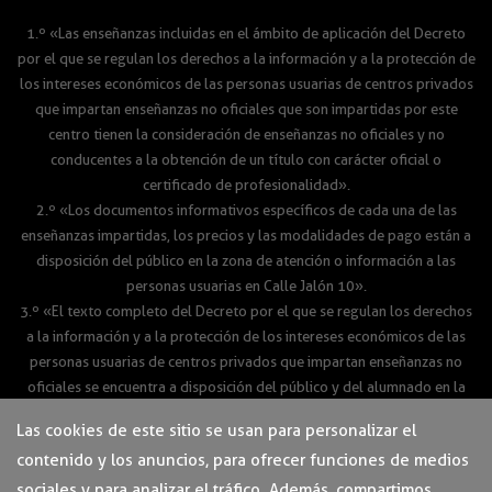
1.º «Las enseñanzas incluidas en el ámbito de aplicación del Decreto
por el que se regulan los derechos a la información y a la protección de
los intereses económicos de las personas usuarias de centros privados
que impartan enseñanzas no oficiales que son impartidas por este
centro tienen la consideración de enseñanzas no oficiales y no
conducentes a la obtención de un título con carácter oficial o
certificado de profesionalidad».
2.º «Los documentos informativos específicos de cada una de las
enseñanzas impartidas, los precios y las modalidades de pago están a
disposición del público en la zona de atención o información a las
personas usuarias en Calle Jalón 10».
3.º «El texto completo del Decreto por el que se regulan los derechos
a la información y a la protección de los intereses económicos de las
personas usuarias de centros privados que impartan enseñanzas no
oficiales se encuentra a disposición del público y del alumnado en la
zona de atención o información a las personas usuarias en Calle Jalón
Las cookies de este sitio se usan para personalizar el
10».
contenido y los anuncios, para ofrecer funciones de medios
4.º «Las personas usuarias tienen derecho a solicitar la entrega de
sociales y para analizar el tráfico. Además, compartimos
factura por el importe total de las enseñanzas o servicios recibidos, así